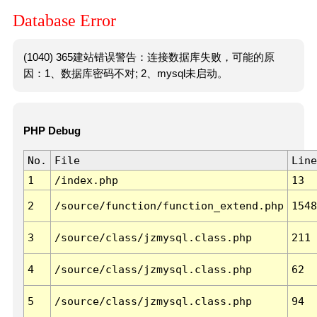
Database Error
(1040) 365建站错误警告：连接数据库失败，可能的原
因：1、数据库密码不对; 2、mysql未启动。
PHP Debug
No.
File
Line
1
/index.php
13
2
/source/function/function_extend.php
1548
3
/source/class/jzmysql.class.php
211
4
/source/class/jzmysql.class.php
62
5
/source/class/jzmysql.class.php
94