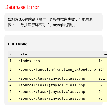
Database Error
(1040) 365建站错误警告：连接数据库失败，可能的原
因：1、数据库密码不对; 2、mysql未启动。
PHP Debug
No.
File
Line
1
/index.php
14
2
/source/function/function_extend.php
324
3
/source/class/jzmysql.class.php
211
4
/source/class/jzmysql.class.php
62
5
/source/class/jzmysql.class.php
94
6
/source/class/jzmysql.class.php
76