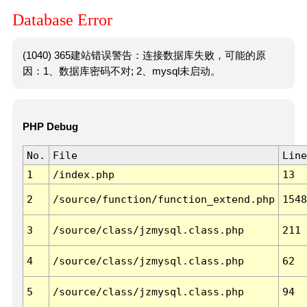
Database Error
(1040) 365建站错误警告：连接数据库失败，可能的原
因：1、数据库密码不对; 2、mysql未启动。
PHP Debug
No.
File
Line
1
/index.php
13
2
/source/function/function_extend.php
1548
3
/source/class/jzmysql.class.php
211
4
/source/class/jzmysql.class.php
62
5
/source/class/jzmysql.class.php
94