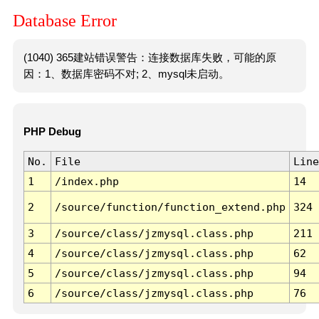
Database Error
(1040) 365建站错误警告：连接数据库失败，可能的原
因：1、数据库密码不对; 2、mysql未启动。
PHP Debug
No.
File
Line
1
/index.php
14
2
/source/function/function_extend.php
324
3
/source/class/jzmysql.class.php
211
4
/source/class/jzmysql.class.php
62
5
/source/class/jzmysql.class.php
94
6
/source/class/jzmysql.class.php
76