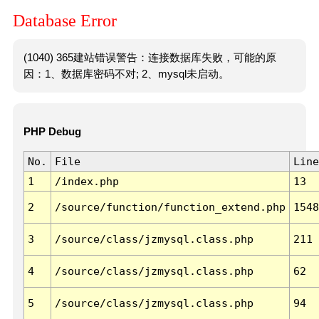
Database Error
(1040) 365建站错误警告：连接数据库失败，可能的原
因：1、数据库密码不对; 2、mysql未启动。
PHP Debug
No.
File
Line
1
/index.php
13
2
/source/function/function_extend.php
1548
3
/source/class/jzmysql.class.php
211
4
/source/class/jzmysql.class.php
62
5
/source/class/jzmysql.class.php
94