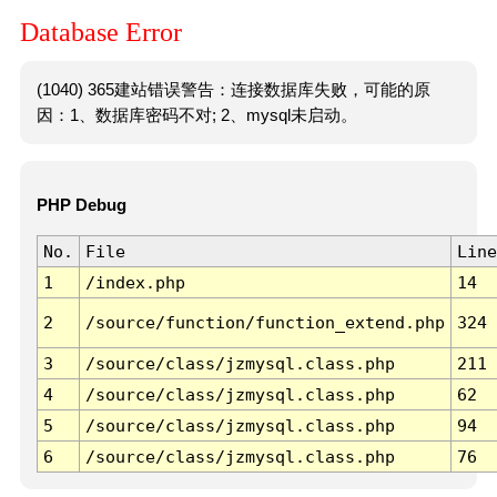
Database Error
(1040) 365建站错误警告：连接数据库失败，可能的原
因：1、数据库密码不对; 2、mysql未启动。
PHP Debug
No.
File
Line
1
/index.php
14
2
/source/function/function_extend.php
324
3
/source/class/jzmysql.class.php
211
4
/source/class/jzmysql.class.php
62
5
/source/class/jzmysql.class.php
94
6
/source/class/jzmysql.class.php
76