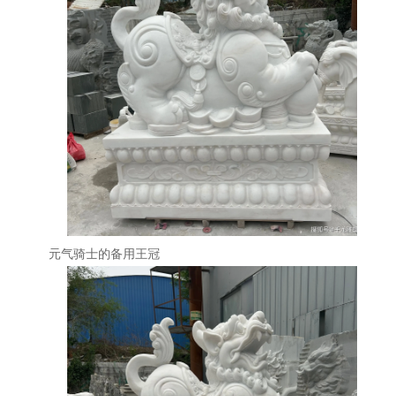
元气骑士的备用王冠