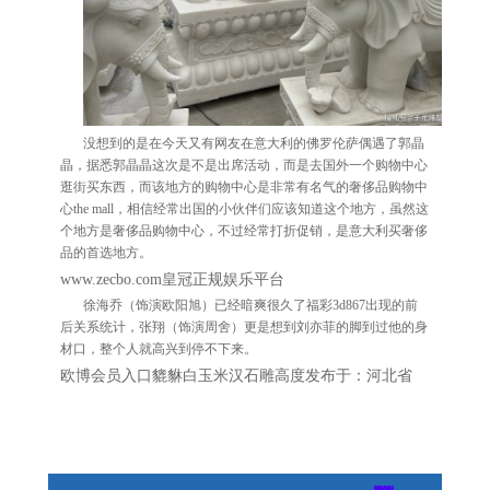
没想到的是在今天又有网友在意大利的佛罗伦萨偶遇了郭晶
晶，据悉郭晶晶这次是不是出席活动，而是去国外一个购物中心
逛街买东西，而该地方的购物中心是非常有名气的奢侈品购物中
心the mall，相信经常出国的小伙伴们应该知道这个地方，虽然这
个地方是奢侈品购物中心，不过经常打折促销，是意大利买奢侈
品的首选地方。
www.zecbo.com
皇冠正规娱乐平台
徐海乔（饰演欧阳旭）已经暗爽很久了福彩3d867出现的前
后关系统计，张翔（饰演周舍）更是想到刘亦菲的脚到过他的身
材口，整个人就高兴到停不下来。
欧博会员入口
貔貅白玉米汉石雕高度发布于：河北省