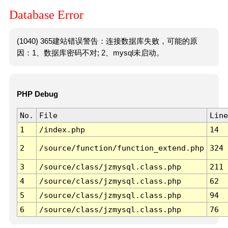
Database Error
(1040) 365建站错误警告：连接数据库失败，可能的原
因：1、数据库密码不对; 2、mysql未启动。
PHP Debug
No.
File
Line
1
/index.php
14
2
/source/function/function_extend.php
324
3
/source/class/jzmysql.class.php
211
4
/source/class/jzmysql.class.php
62
5
/source/class/jzmysql.class.php
94
6
/source/class/jzmysql.class.php
76