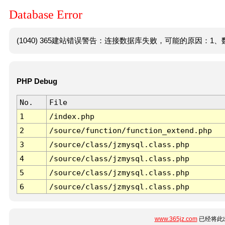
Database Error
(1040) 365建站错误警告：连接数据库失败，可能的原因：1、数
PHP Debug
No.
File
1
/index.php
2
/source/function/function_extend.php
3
/source/class/jzmysql.class.php
4
/source/class/jzmysql.class.php
5
/source/class/jzmysql.class.php
6
/source/class/jzmysql.class.php
www.365jz.com
已经将此