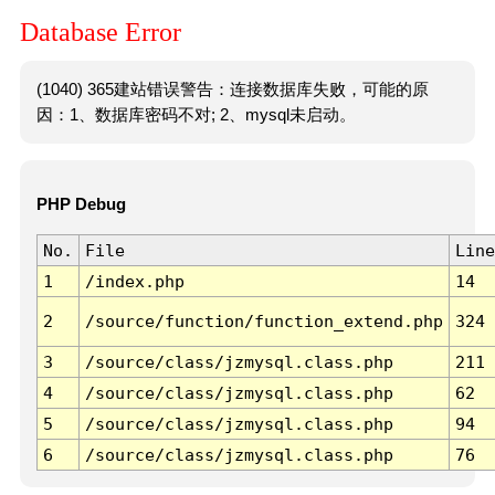
Database Error
(1040) 365建站错误警告：连接数据库失败，可能的原
因：1、数据库密码不对; 2、mysql未启动。
PHP Debug
No.
File
Line
1
/index.php
14
2
/source/function/function_extend.php
324
3
/source/class/jzmysql.class.php
211
4
/source/class/jzmysql.class.php
62
5
/source/class/jzmysql.class.php
94
6
/source/class/jzmysql.class.php
76