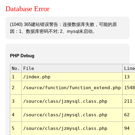
Database Error
(1040) 365建站错误警告：连接数据库失败，可能的原
因：1、数据库密码不对; 2、mysql未启动。
PHP Debug
No.
File
Line
1
/index.php
13
2
/source/function/function_extend.php
1548
3
/source/class/jzmysql.class.php
211
4
/source/class/jzmysql.class.php
62
5
/source/class/jzmysql.class.php
94