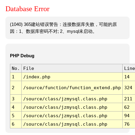
Database Error
(1040) 365建站错误警告：连接数据库失败，可能的原
因：1、数据库密码不对; 2、mysql未启动。
PHP Debug
No.
File
Line
1
/index.php
14
2
/source/function/function_extend.php
324
3
/source/class/jzmysql.class.php
211
4
/source/class/jzmysql.class.php
62
5
/source/class/jzmysql.class.php
94
6
/source/class/jzmysql.class.php
76