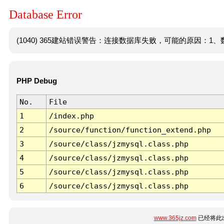
Database Error
(1040) 365建站错误警告：连接数据库失败，可能的原因：1、数
PHP Debug
No.
File
1
/index.php
2
/source/function/function_extend.php
3
/source/class/jzmysql.class.php
4
/source/class/jzmysql.class.php
5
/source/class/jzmysql.class.php
6
/source/class/jzmysql.class.php
www.365jz.com
已经将此