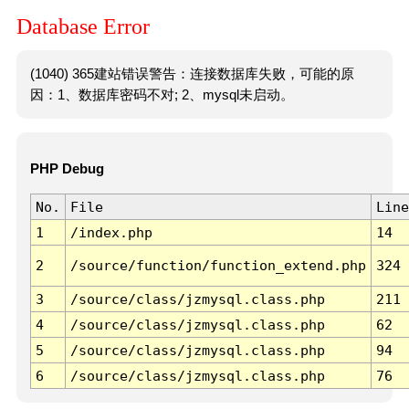
Database Error
(1040) 365建站错误警告：连接数据库失败，可能的原
因：1、数据库密码不对; 2、mysql未启动。
PHP Debug
No.
File
Line
1
/index.php
14
2
/source/function/function_extend.php
324
3
/source/class/jzmysql.class.php
211
4
/source/class/jzmysql.class.php
62
5
/source/class/jzmysql.class.php
94
6
/source/class/jzmysql.class.php
76